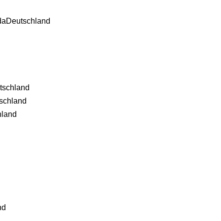
da
Deutschland
tschland
schland
hland
nd