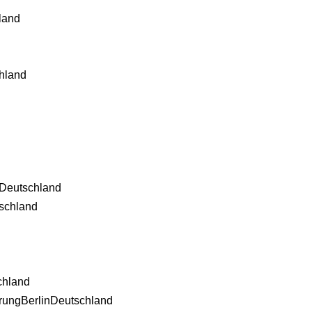
land
hland
Deutschland
schland
chland
rung
Berlin
Deutschland