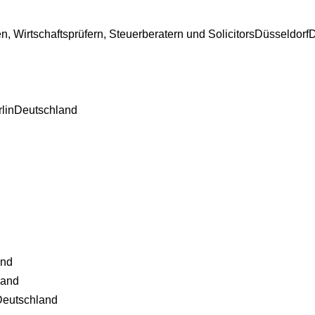
, Wirtschaftsprüfern, Steuerberatern und Solicitors
Düsseldorf
D
lin
Deutschland
and
land
Deutschland