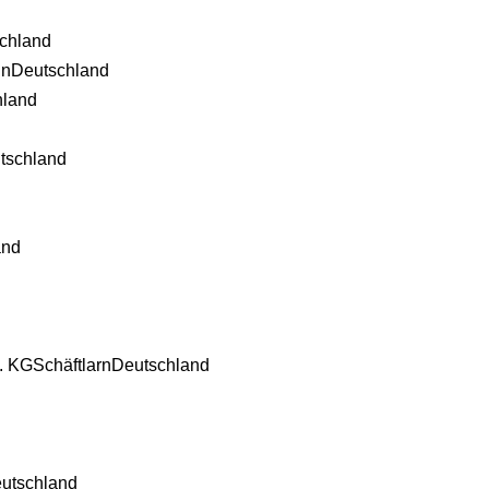
chland
in
Deutschland
hland
tschland
and
. KG
Schäftlarn
Deutschland
utschland