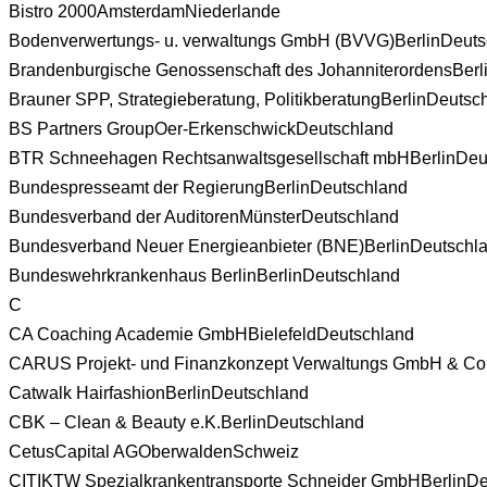
Bistro 2000
Amsterdam
Niederlande
Bodenverwertungs- u. verwaltungs GmbH (BVVG)
Berlin
Deuts
Brandenburgische Genossenschaft des Johanniterordens
Berl
Brauner SPP, Strategieberatung, Politikberatung
Berlin
Deutsc
BS Partners Group
Oer-Erkenschwick
Deutschland
BTR Schneehagen Rechtsanwaltsgesellschaft mbH
Berlin
Deu
Bundespresseamt der Regierung
Berlin
Deutschland
Bundesverband der Auditoren
Münster
Deutschland
Bundesverband Neuer Energieanbieter (BNE)
Berlin
Deutschl
Bundeswehrkrankenhaus Berlin
Berlin
Deutschland
C
CA Coaching Academie GmbH
Bielefeld
Deutschland
CARUS Projekt- und Finanzkonzept Verwaltungs GmbH & Co
Catwalk Hairfashion
Berlin
Deutschland
CBK – Clean & Beauty e.K.
Berlin
Deutschland
CetusCapital AG
Oberwalden
Schweiz
CITIKTW Spezialkrankentransporte Schneider GmbH
Berlin
De