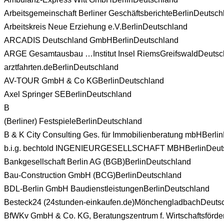
Arbeitsgemeinschaft Berliner Geschäftsberichte
Berlin
Deutsch
Arbeitskreis Neue Erziehung e.V.
Berlin
Deutschland
ARCADIS Deutschland GmbH
Berlin
Deutschland
ARGE Gesamtausbau …Institut Insel Riems
Greifswald
Deutsc
arztfahrten.de
Berlin
Deutschland
AV-TOUR GmbH & Co KG
Berlin
Deutschland
Axel Springer SE
Berlin
Deutschland
B
(Berliner) Festspiele
Berlin
Deutschland
B & K City Consulting Ges. für Immobilienberatung mbH
Berlin
b.i.g. bechtold INGENIEURGESELLSCHAFT MBH
Berlin
Deut
Bankgesellschaft Berlin AG (BGB)
Berlin
Deutschland
Bau-Construction GmbH (BCG)
Berlin
Deutschland
BDL-Berlin GmbH Baudienstleistungen
Berlin
Deutschland
Besteck24 (24stunden-einkaufen.de)
Mönchengladbach
Deuts
BfWKv GmbH & Co. KG, Beratungszentrum f. Wirtschaftsförde