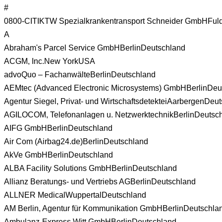
#
0800-CITIKTW Spezialkrankentransport Schneider GmbH
Ful
A
Abraham's Parcel Service GmbH
Berlin
Deutschland
ACGM, Inc.
New York
USA
advoQuo – Fachanwälte
Berlin
Deutschland
AEMtec (Advanced Electronic Microsystems) GmbH
Berlin
Deu
Agentur Siegel, Privat- und Wirtschaftsdetektei
Aarbergen
Deut
AGILOCOM, Telefonanlagen u. Netzwerktechnik
Berlin
Deutsc
AIFG GmbH
Berlin
Deutschland
Air Com (Airbag24.de)
Berlin
Deutschland
AkVe GmbH
Berlin
Deutschland
ALBA Facility Solutions GmbH
Berlin
Deutschland
Allianz Beratungs- und Vertriebs AG
Berlin
Deutschland
ALLNER Medical
Wuppertal
Deutschland
AM Berlin, Agentur für Kommunikation GmbH
Berlin
Deutschla
Ambulanz-Express Witt GmbH
Berlin
Deutschland