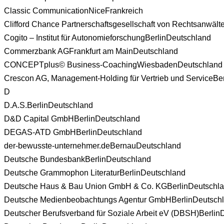
Classic Communication
Nice
Frankreich
Clifford Chance Partnerschaftsgesellschaft von Rechtsanwälten
Cogito – Institut für Autonomieforschung
Berlin
Deutschland
Commerzbank AG
Frankfurt am Main
Deutschland
CONCEPTplus© Business-Coaching
Wiesbaden
Deutschland
Crescon AG, Management-Holding für Vertrieb und Service
Ber
D
D.A.S.
Berlin
Deutschland
D&D Capital GmbH
Berlin
Deutschland
DEGAS-ATD GmbH
Berlin
Deutschland
der-bewusste-unternehmer.de
Bernau
Deutschland
Deutsche Bundesbank
Berlin
Deutschland
Deutsche Grammophon Literatur
Berlin
Deutschland
Deutsche Haus & Bau Union GmbH & Co. KG
Berlin
Deutschl
Deutsche Medienbeobachtungs Agentur GmbH
Berlin
Deutsch
Deutscher Berufsverband für Soziale Arbeit eV (DBSH)
Berlin