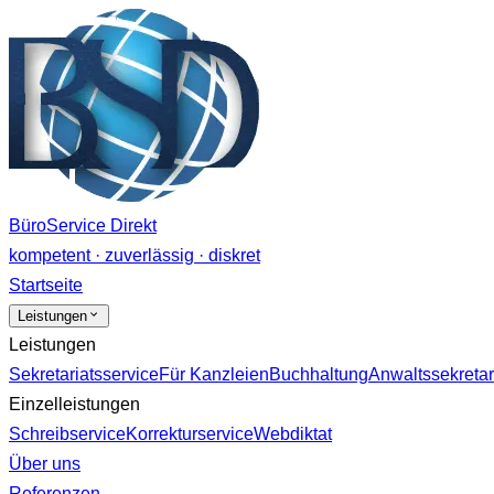
BüroService Direkt
kompetent · zuverlässig · diskret
Startseite
Leistungen
Leistungen
Sekretariatsservice
Für Kanzleien
Buchhaltung
Anwaltssekretar
Einzelleistungen
Schreibservice
Korrekturservice
Webdiktat
Über uns
Referenzen