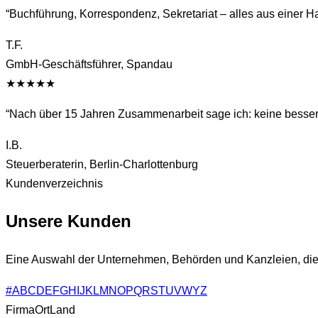
“
Buchführung, Korrespondenz, Sekretariat – alles aus einer Ha
T.F.
GmbH-Geschäftsführer, Spandau
★★★★★
“
Nach über 15 Jahren Zusammenarbeit sage ich: keine besser
I.B.
Steuerberaterin, Berlin-Charlottenburg
Kundenverzeichnis
Unsere Kunden
Eine Auswahl der Unternehmen, Behörden und Kanzleien, die se
#
A
B
C
D
E
F
G
H
I
J
K
L
M
N
O
P
Q
R
S
T
U
V
W
Y
Z
Firma
Ort
Land