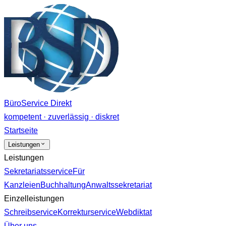
BüroService Direkt
kompetent · zuverlässig · diskret
Startseite
Leistungen
Leistungen
Sekretariatsservice
Für
Kanzleien
Buchhaltung
Anwaltssekretariat
Einzelleistungen
Schreibservice
Korrekturservice
Webdiktat
Über uns