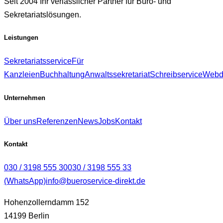
Seit 2004 Ihr verlässlicher Partner für Büro- und
Sekretariatslösungen.
Leistungen
Sekretariatsservice
Für
Kanzleien
Buchhaltung
Anwaltssekretariat
Schreibservice
Webdi
Unternehmen
Über uns
Referenzen
News
Jobs
Kontakt
Kontakt
030 / 3198 555 30
030 / 3198 555 33
(WhatsApp)
info@bueroservice-direkt.de
Hohenzollerndamm 152
14199 Berlin